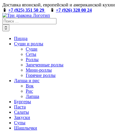
Skip
Доставка японской, европейской и американской кухни
to
📱
+7 (925) 351 50 29
📱
+7 (926) 328 00 24
content
Результат
поиска:
Пицца
Суши и роллы
Суши
Сеты
Роллы
Запеченные роллы
Мини-роллы
Горячие роллы
Лапша и рис
Вок
Рис
Лапша
Бургеры
Паста
Салаты
Закуски
Супы
Шашлычки