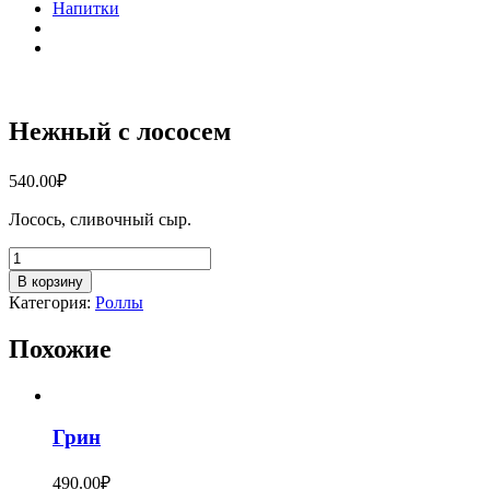
Напитки
Нежный с лососем
540.00
₽
Лосось, сливочный сыр.
Количество
товара
В корзину
Нежный
Категория:
Роллы
с
лососем
Похожие
Грин
490.00
₽