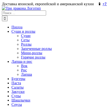
Skip
Доставка японской, европейской и американской кухни
📱
+7
to
content
Результат
поиска:
Пицца
Суши и роллы
Суши
Сеты
Роллы
Запеченные роллы
Мини-роллы
Горячие роллы
Лапша и рис
Вок
Рис
Лапша
Бургеры
Паста
Салаты
Закуски
Супы
Шашлычки
Соусы