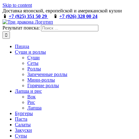
Skip to content
Доставка японской, европейской и американской кухни
📱
+7 (925) 351 50 29
📱
+7 (926) 328 00 24
Результат поиска:
Пицца
Суши и роллы
Суши
Сеты
Роллы
Запеченные роллы
Мини-роллы
Горячие роллы
Лапша и рис
Вок
Рис
Лапша
Бургеры
Паста
Салаты
Закуски
Супы