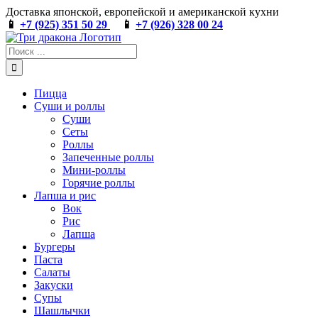
Skip
Доставка японской, европейской и американской кухни
to
📱
+7 (925) 351 50 29
📱
+7 (926) 328 00 24
content
Результат
поиска:
Пицца
Суши и роллы
Суши
Сеты
Роллы
Запеченные роллы
Мини-роллы
Горячие роллы
Лапша и рис
Вок
Рис
Лапша
Бургеры
Паста
Салаты
Закуски
Супы
Шашлычки