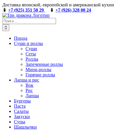
Skip
Доставка японской, европейской и американской кухни
to
📱
+7 (925) 351 50 29
📱
+7 (926) 328 00 24
content
Результат
поиска:
Пицца
Суши и роллы
Суши
Сеты
Роллы
Запеченные роллы
Мини-роллы
Горячие роллы
Лапша и рис
Вок
Рис
Лапша
Бургеры
Паста
Салаты
Закуски
Супы
Шашлычки