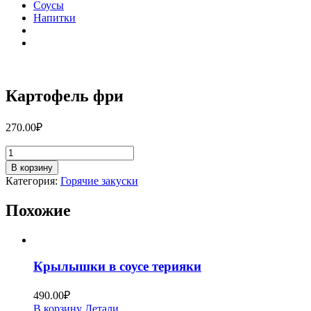
Соусы
Напитки
Картофель фри
270.00
₽
Количество
товара
В корзину
Картофель
Категория:
Горячие закуски
фри
Похожие
Крылышки в соусе терияки
490.00
₽
В корзину
Детали