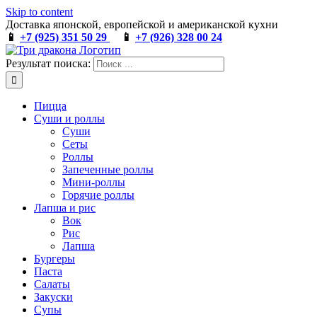
Skip to content
Доставка японской, европейской и американской кухни
📱
+7 (925) 351 50 29
📱
+7 (926) 328 00 24
Результат поиска:
Пицца
Суши и роллы
Суши
Сеты
Роллы
Запеченные роллы
Мини-роллы
Горячие роллы
Лапша и рис
Вок
Рис
Лапша
Бургеры
Паста
Салаты
Закуски
Супы